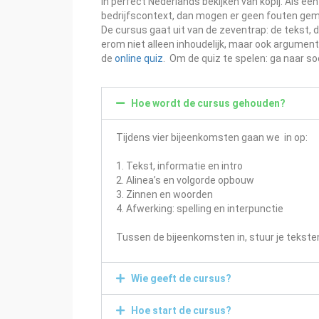
in perfect Nederlands bekijken van kopij. Als ee
bedrijfscontext, dan mogen er geen fouten ge
De cursus gaat uit van de zeventrap: de tekst, d
erom niet alleen inhoudelijk, maar ook argument
de
online quiz
. Om de quiz te spelen: ga naar s
Hoe wordt de cursus gehouden?
Tijdens vier bijeenkomsten gaan we in op:
1. Tekst, informatie en intro
2. Alinea’s en volgorde opbouw
3. Zinnen en woorden
4. Afwerking: spelling en interpunctie
Tussen de bijeenkomsten in, stuur je tekste
Wie geeft de cursus?
Hoe start de cursus?