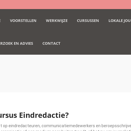
E
VOORSTELLEN
WERKWIJZE
CURSUSSEN
LOKALE JOU
RZOEK EN ADVIES
CONTACT
ursus Eindredactie?
icht op eindredacteuren, communicatiemedewerkers en beroepsschrijvers