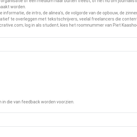
n organisatie of een medium naar buiten treedt, of het nu om journalist
maakt worden.
e informatie, de intro, de alinea’s, de volgorde van de opbouw, de zinne
atief te overleggen met tekstschrijvers, veelal freelancers die content
ocrative.com; log in als student; kies het roomnummer van Piet Kaashoe
n in die van feedback worden voorzien.