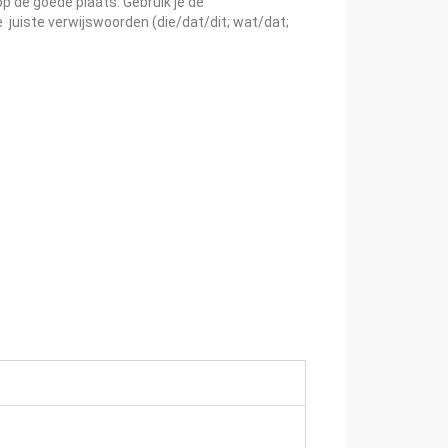
p de goede plaats. Gebruik je de
 juiste verwijswoorden (die/dat/dit; wat/dat;