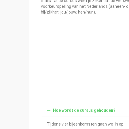
mails. Na de cursus weet je zeker dat de werkwo
voorkeurspelling van het Nederlands (aaneen- of
hij/zij/het; jou/jouw; hen/hun).
Hoe wordt de cursus gehouden?
Tijdens vier bijeenkomsten gaan we in op: