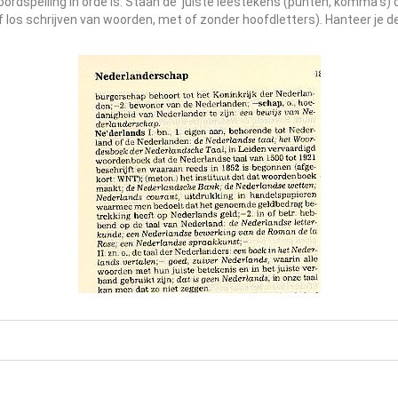
ordspelling in orde is. Staan de juiste leestekens (punten, komma’s) o
 los schrijven van woorden, met of zonder hoofdletters). Hanteer je de