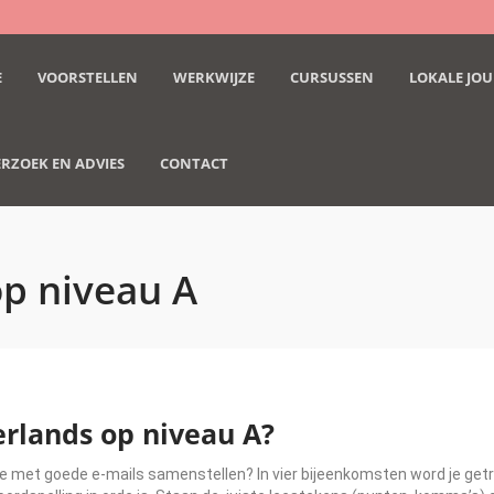
E
VOORSTELLEN
WERKWIJZE
CURSUSSEN
LOKALE JOU
RZOEK EN ADVIES
CONTACT
p niveau A
erlands op niveau A?
te met goede e-mails samenstellen? In vier bijeenkomsten word je getra